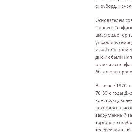
сноуборд, начал
Основателем со
Поппен. Серфинг
вместе две горн
управлять снаря
и surf). Со вре
дне их были на
отличие снерфа 
60-х стали пров
В начале 1970-х
70-80-е годы Дже
конструкцию не
появилось высок
закругленный за
торговых сноубо
телереклама, по