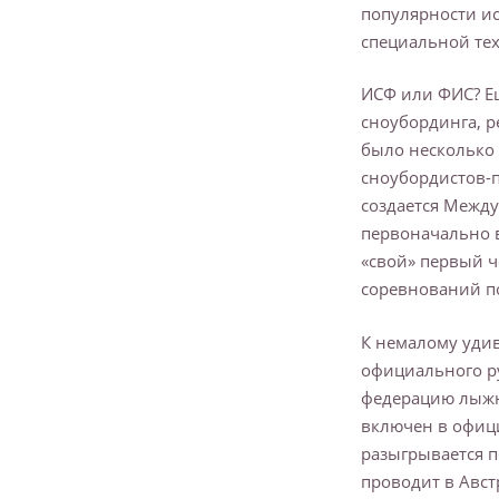
популярности ис
специальной тех
ИСФ или ФИС? Е
сноубординга, 
было несколько 
сноубордистов-п
создается Между
первоначально в
«свой» первый ч
соревнований п
К немалому удив
официального р
федерацию лыжно
включен в офиц
разыгрывается п
проводит в Авст