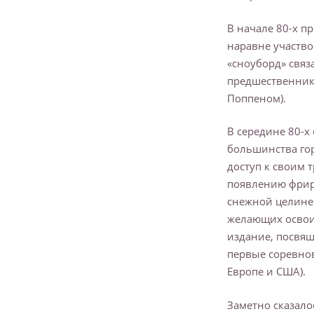
В начале 80-х п
наравне участво
«сноуборд» связ
предшественника
Поппеном).
В середине 80-х
большинства го
доступ к своим 
появлению фрира
снежной целине)
желающих освои
издание, посвящ
первые соревнов
Европе и США).
Заметно сказало