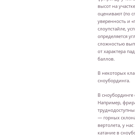
высот на участк
оценивают (по с
уверенность и «
слоупстайле, ус
определяется уг
сложностью выпо
от характера па
баллов.
В некоторых кл
сноубординга.
В сноубординге
Например, фрирай
труднодоступны
— горных склон
вертолета, у нас
катание в сноуб