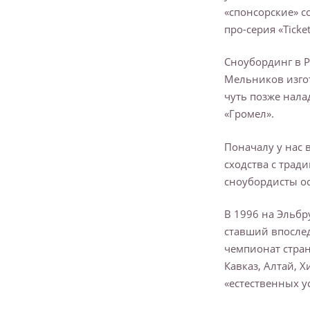
«спонсорские» с
про-серия «Ticket
Сноубординг в Р
Мельников изгот
чуть позже нала
«Громел».
Поначалу у нас в
сходства с тра
сноубордисты о
В 1996 на Эльбр
ставший впослед
чемпионат стран
Кавказ, Алтай, 
«естественных у