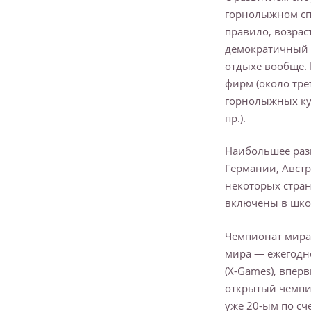
горнолыжном сп
правило, возрас
демократичный 
отдыхе вообще. 
фирм (около тре
горнолыжных ку
пр.).
Наибольшее разв
Германии, Австр
некоторых стран
включены в шко
Чемпионат мира 
мира — ежегодн
(X-Games), впер
открытый чемпи
уже 20-ым по сч