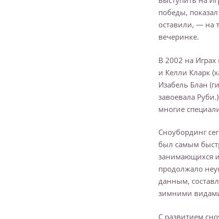
выступить на Иг
победы, показал
оставили, — на 
вечеринке.
В 2002 на Играх
и Келли Кларк (
Изабель Блан (г
завоевала Руби.)
многие специали
Сноубординг сег
был самым быстр
занимающихся и
продолжало неук
данным, состав
зимними видами
С развитием сно