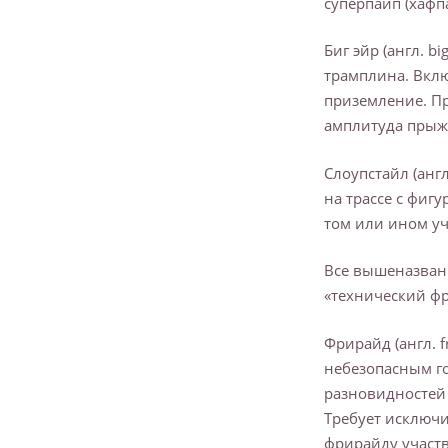
суперпайп (хафп
Биг эйр (англ. b
трамплина. Вклю
приземление. П
амплитуда прыжк
Слоупстайл (англ
на трассе с фиг
том или ином уч
Все вышеназван
«технический фр
Фрирайд (англ. 
небезопасным го
разновидностей 
Требует исключи
фрирайду участ