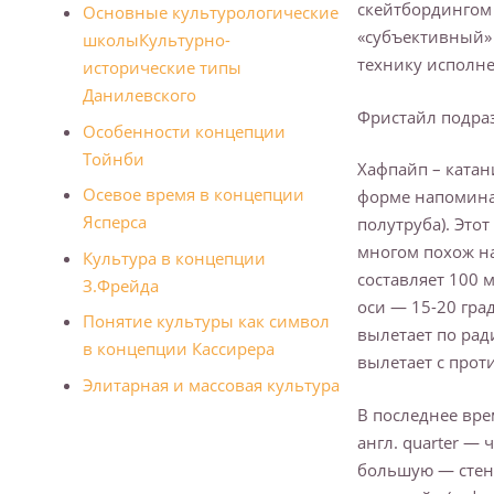
скейтбордингом 
Основные культурологические
«субъективный» 
школы
Культурно-
технику исполне
исторические типы
Данилевского
Фристайл подраз
Особенности концепции
Тойнби
Хафпайп – катан
Осевое время в концепции
форме напоминаю
Ясперса
полутруба). Это
многом похож на
Культура в концепции
составляет 100 
З.Фрейда
оси — 15-20 град
Понятие культуры как символ
вылетает по рад
в концепции Кассирера
вылетает с прот
Элитарная и массовая культура
В последнее вре
англ. quarter —
большую — стенк