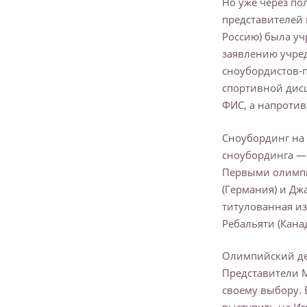
Но уже через по
представителей 
Россию) была уч
заявлению учред
сноубордистов-п
спортивной дисц
ФИС, а напротив
Сноубординг на 
сноубординга — 
Первыми олимпи
(Германия) и Дж
титулованная из
Ребальяти (Канад
Олимпийский де
Представители 
своему выбору. 