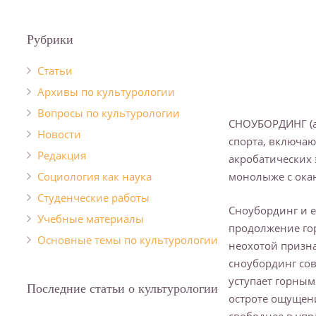
Рубрики
Cтатьи
Архивы по культурологии
Вопросы по культурологии
СНОУБОРДИНГ (ан
Новости
спорта, включаю
Редакция
акробатических 
Социология как наука
монолыже с окан
Студенческие работы
Сноубординг и е
Учебные материалы
продолжение гор
Основные темы по культурологии
неохотой призна
сноубординг со
уступает горным
Последние статьи о культурологии
остроте ощущени
свободнее в упр