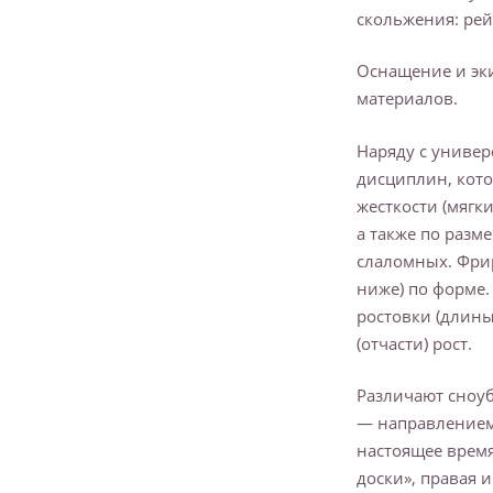
скольжения: рей
Оснащение и эки
материалов.
Наряду с униве
дисциплин, кото
жесткости (мягк
а также по разм
слаломных. Фри
ниже) по форме
ростовки (длины
(отчасти) рост.
Различают сноуб
— направлением
настоящее время
доски», правая 