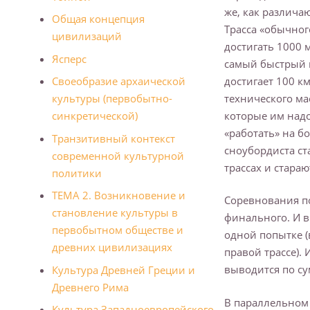
же, как различ
Общая концепция
Трасса «обычног
цивилизаций
достигать 1000 
Ясперс
самый быстрый и
достигает 100 к
Своеобразие архаической
технического ма
культуры (первобытно-
которые им надо
синкретической)
«работать» на б
Транзитивный контекст
сноубордиста с
современной культурной
трассах и стараю
политики
ТЕМА 2. Возникновение и
Соревнования по
становление культуры в
финального. И в
первобытном обществе и
одной попытке (
древних цивилизациях
правой трассе).
выводится по су
Культура Древней Греции и
Дpевнегo Рима
В параллельном 
Культура Западноевропейского