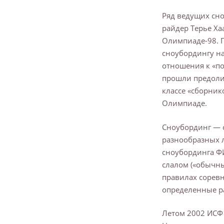
Ряд ведущих сно
райдер Терье Хаа
Олимпиаде-98. П
сноубордингу на
отношения к «п
прошли предоли
классе «сборник
Олимпиаде.
Сноубординг — 
разнообразных 
сноубординга ФИ
слалом («обычны
правилах сорев
определенные р
Летом 2002 ИСФ 