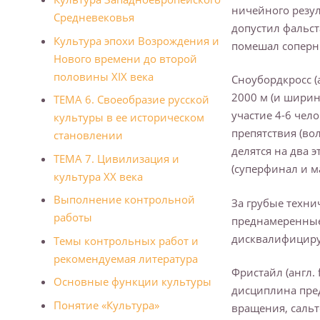
ничейного резул
Средневековья
допустил фальст
Культура эпохи Возрождения и
помешал соперн
Нового времени до второй
половины XIX века
Сноубордкросс (
2000 м (и ширин
ТЕМА 6. Своеобразие русской
участие 4-6 чел
культуры в ее историческом
препятствия (во
становлении
делятся на два
ТЕМА 7. Цивилизация и
(суперфинал и м
культура XX века
Выполнение контрольной
За грубые техни
работы
преднамеренные 
дисквалифициру
Темы контрольных работ и
рекомендуемая литература
Фристайл (англ. 
Основные функции культуры
дисциплина пре
Понятие «Культура»
вращения, сальт