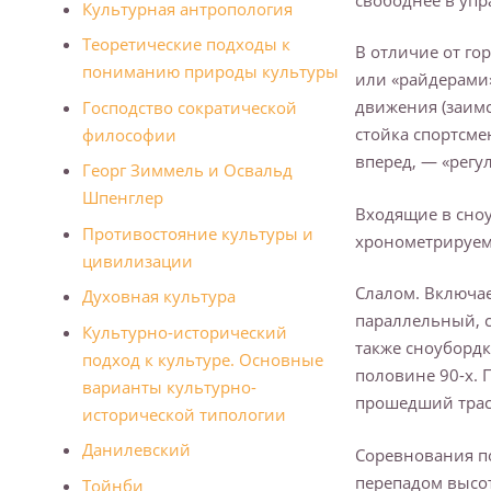
Культурная антропология
Теоретические подходы к
В отличие от го
пониманию природы культуры
или «райдерами»
движения (заимс
Господство сократической
стойка спортсме
философии
вперед, — «регуля
Георг Зиммель и Освальд
Шпенглер
Входящие в сно
Противостояние культуры и
хронометрируемы
цивилизации
Слалом. Включае
Духовная культура
параллельный, с
Культурно-исторический
также сноуборд
подход к культуре. Основные
половине 90-х. 
варианты культурно-
прошедший трас
исторической типологии
Данилевский
Соревнования по
перепадом высот
Тойнби