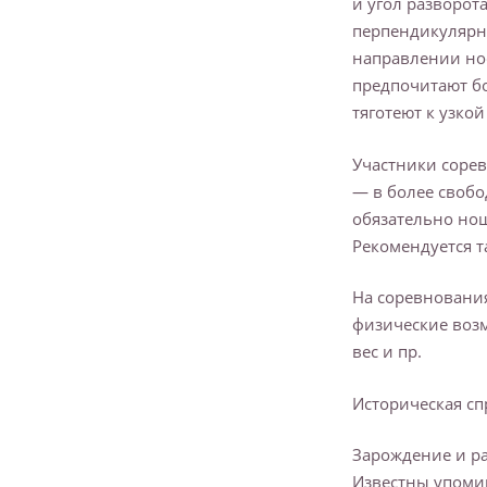
и угол разворота
перпендикулярно
направлении нос
предпочитают б
тяготеют к узко
Участники сорев
— в более свобо
обязательно но
Рекомендуется т
На соревнования
физические воз
вес и пр.
Историческая сп
Зарождение и ра
Известны упоми