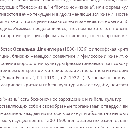
азующих “более-жизнь” и “более-чем-жизнь”, или формы ку
тивостоя вечно текущей и видоизменяющейся жизни. Посте
ок жизни, и тогда уничтожаются ею и заменяются новыми. Э
гедию.
Зиммелю
представлялось, что, помимо этого, в нове
ни против принципа формы как такового, то есть против вс
аботах
Освальда Шпенглера
(1880-1936) философская крит
иций, близких немецкой романтике и “философии жизни”, с
троения морфологии культуры (рассматриваемой как совоку
атейшем конкретном материале, заимствованном из истории 
 ( “Закат Европы “, Т.1-1918 г., т.2 -1922 г.). Разрешая осн
сматривает кризис и гибель культуры как её судьбу, неизбе
а “жизнь” есть бесконечное зарождение и гибель культур,
дставляющих собой своеобразные “организмы” с твёрдой в
анизацией, каждый из которых замкнут и абсолютно неповт
 могут существовать 1200-1500 лет, а затем исчезают, остав
нообразные памятники и следы, которые могут быть как-то