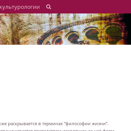
культурологии
кже раскрывается в терминах “философии жизни”.
оограничивается посредством исходящих из неё форм,