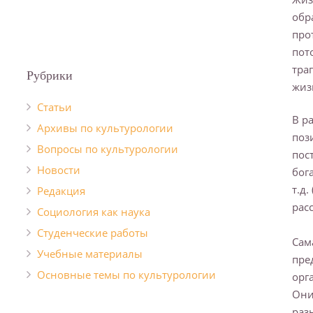
обр
про
пот
тра
Рубрики
жиз
Cтатьи
В р
Архивы по культурологии
поз
Вопросы по культурологии
пос
Новости
бог
т.д.
Редакция
рас
Социология как наука
Студенческие работы
Сам
Учебные материалы
пре
Основные темы по культурологии
орг
Они
раз