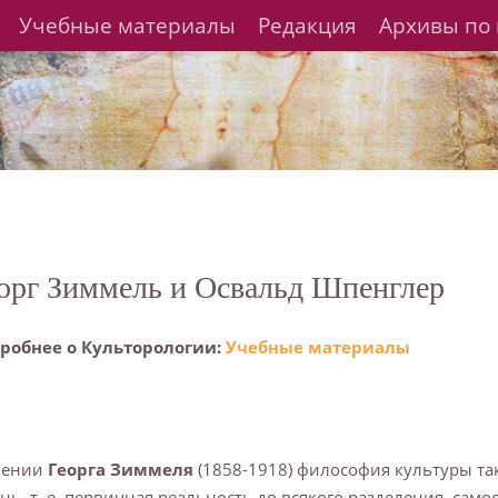
Учебные материалы
Редакция
Архивы по 
орг Зиммель и Освальд Шпенглер
робнее о Культорологии:
Учебные материалы
чении
Георга Зиммеля
(1858-1918) философия культуры та
нь, т. е. первичная реальность до всякого разделения, сам