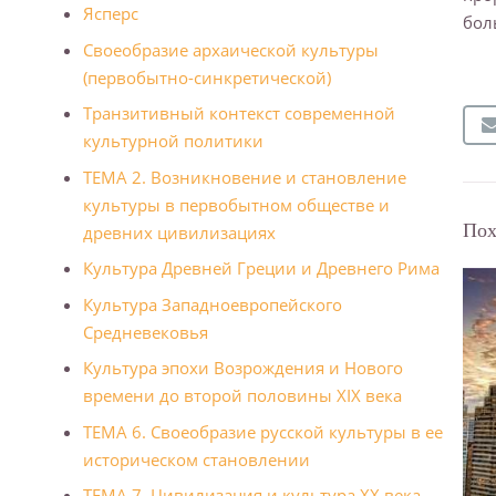
Ясперс
бол
Своеобразие архаической культуры
(первобытно-синкретической)
Транзитивный контекст современной
культурной политики
ТЕМА 2. Возникновение и становление
культуры в первобытном обществе и
Пох
древних цивилизациях
Культура Древней Греции и Дpевнегo Рима
Культура Западноевропейского
Средневековья
Культура эпохи Возрождения и Нового
времени до второй половины XIX века
ТЕМА 6. Своеобразие русской культуры в ее
историческом становлении
ТЕМА 7. Цивилизация и культура XX века