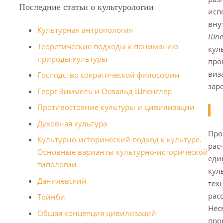
Последние статьи о культурологии
исп
вну
Культурная антропология
Шпе
Теоретические подходы к пониманию
кул
природы культуры
про
виз
Господство сократической философии
зар
Георг Зиммель и Освальд Шпенглер
Противостояние культуры и цивилизации
Духовная культура
Про
Культурно-исторический подход к культуре.
рас
Основные варианты культурно-исторической
еди
типологии
кул
Данилевский
тех
рас
Тойнби
Нес
Общая концепция цивилизаций
про