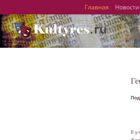
Главная
Новости
Ге
Под
В у
Жиз