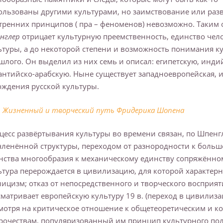
ользованы другими культурами, но заимствование или разв
тренних принципов ( пра – феноменов) невозможно. Таким 
нглер
отрицает культурную преемственность, единство чел
ьтуры, а до некоторой степени и возможность понимания к
шлого. Он выделил из них семь и описал: египетскую, инди
антийско-арабскую. Ныне существует западноевропейская, и
ождения русской культуры.
Жизненный и твоpческий путь Фpидеpика Шопена
цесс развёртывания культуры во времени связан, по Шпенг
членённой структуры, переходом от разнородности к больше
нства многообразия к механическому единству сопряжённо
ьтура перерождается в цивилизацию, для которой характерн
ницизм; отказ от непосредственного и творческого восприя
сматривает европейскую культуру 19 в. (переход в цивилиза
мотря на критическое отношение к общетеоретическим и к
рочествам, популяризованный им принцип культурного пол