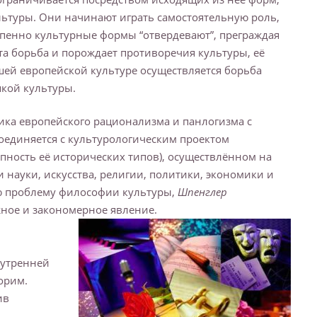
льтуры. Они начинают играть самостоятельную роль,
пенно культурные формы “отвердевают”, преграждая
та борьба и порождает противоречия культуры, её
йшей европейской культуре осуществляется борьба
якой культуры.
ика европейского рационализма и панлогизма с
оединяется с культурологическим проектом
пность её исторических типов), осуществлённом на
науки, искусства, религии, политики, экономики и
овную проблему философии культуры,
Шпенглер
жное и закономерное явление.
нутренней
орим.
ив