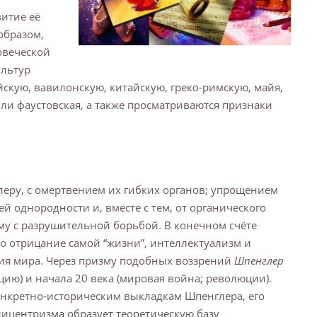
итие её
образом,
овеческой
ультур
йскую, вавилонскую, китайскую, греко-римскую, майя,
ли фаустовская, а также просматриваются признаки
леру, с омертвением их гибких органов; упрощением
й однородности и, вместе с тем, от органического
му с разрушительной борьбой. В конечном счёте
о отрицание самой “жизни”, интеллектуализм и
тия мира. Через призму подобных воззрений
Шпенглер
цию) и начала 20 века (мировая война; революции).
онкретно-историческим выкладкам Шпенглера, его
ицентризма образует теоретическую базу