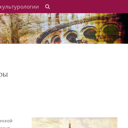
культурологии
уры
анской
очных