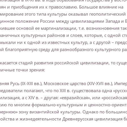
вян и приобщения их к православию. Большое влияние на
мирование этого типа культуры оказывал геополитический 
динное положение России между цивилизациями Запада и В
жившее основой ее маргинализации, т.е. возникновения та
раничных культурных районов и слоев, которые, с одной ст
мыкали ни к одной из известных культур, а с другой – пред
ой благоприятную среду для разнообразного культурного ра
 касается стадий развития российской цивилизации, то сущ
личные точки зрения:
няя Русь (IX-XIII вв.), Московское царство (XIV-XVII вв.), Импер
ледователи полагают, что по XIII в. существовала одна «рус
илизация, а с XIV в. – другая: «евразийская», или «российск
сию по многим формально-культурным и ценностно-ориент
чернюю» зону византийской культуры. Однако по большин
ройства и жизнедеятельности Древнерусская цивилизация б