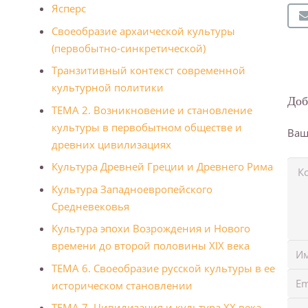
Ясперс
Своеобразие архаической культуры
(первобытно-синкретической)
Транзитивный контекст современной
культурной политики
Доб
ТЕМА 2. Возникновение и становление
культуры в первобытном обществе и
Ваш
древних цивилизациях
Культура Древней Греции и Дpевнегo Рима
Культура Западноевропейского
Средневековья
Культура эпохи Возрождения и Нового
времени до второй половины XIX века
ТЕМА 6. Своеобразие русской культуры в ее
историческом становлении
ТЕМА 7. Цивилизация и культура XX века