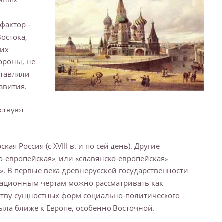
фактор –
остока,
ких
ороны, не
ставляли
звития.
ествуют
ская Россия (с XVIII в. и по сей день). Другие
ско-европейская», или «славянско-европейская»
ая». В первые века древнерусской государственности
ационным чертам можно рассматривать как
ству сущностных форм социально-политического
ыла ближе к Европе, особенно Восточной.