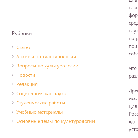
сла
фор
сре
слу
Рубрики
пог
при
Cтатьи
соб
Архивы по культурологии
Вопросы по культурологии
Что
Новости
раз
Редакция
Древ
Социология как наука
исс
Студенческие работы
цив
Учебные материалы
Рос
Основные темы по культурологии
«до
уст