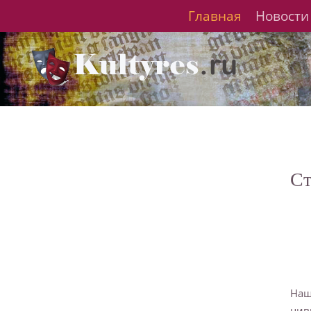
Главная
Новости
Ст
Наш
цив