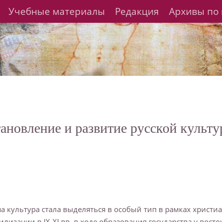
Учебные материалы
Редакция
Архивы по 
ановление и развитие русской культ
а культура стала выделяться в особый тип в рамках христи
илизации в IX-XI вв. в ходе образования государства у вост