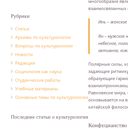
многообразие явл
взаимосвязанных 
Рубрики
Инь – женское
Cтатьи
Ян – мужское н
Архивы по культурологии
небесное, пол
Вопросы по культурологии
активное, южн
Новости
Редакция
Полярные силы, к
задающие ритмику
Социология как наука
образующие гармо
Студенческие работы
взаимопроникающ
Учебные материалы
Равновесие мира, 
Основные темы по культурологии
основывается на 
китайской филосо
Последние статьи о культурологии
Конфуцианство 