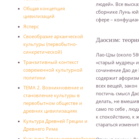
людей». Все выск
Общая концепция
сборнике Лунь юй 
цивилизаций
сфере – конфуциан
Ясперс
Своеобразие архаической
Даосизм: теория
культуры (первобытно-
синкретической)
Лао-Цзы (около 580
Транзитивный контекст
«старый мудрец» 
современной культурной
сочинение Дао де 
политики
содержит афоризмы
всех вещей, закон 
ТЕМА 2. Возникновение и
постичь смысл Дао
становление культуры в
делать, не вмешив
первобытном обществе и
само по себе , лю
древних цивилизациях
к спокойствию, к 
Культура Древней Греции и
стараться изменит
Дpевнегo Рима
Культура Западноевропейского