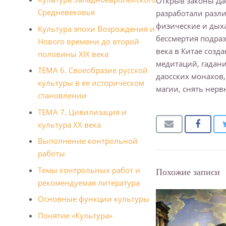
Открыв законы Дао
Средневековья
разработали разли
физические и дыха
Культура эпохи Возрождения и
бессмертия подраз
Нового времени до второй
века в Китае созд
половины XIX века
медитаций, гадани
ТЕМА 6. Своеобразие русской
даосских монахов,
культуры в ее историческом
магии, снять нер
становлении
ТЕМА 7. Цивилизация и
культура XX века
Выполнение контрольной
работы
Темы контрольных работ и
Похожие записи
рекомендуемая литература
Основные функции культуры
Понятие «Культура»