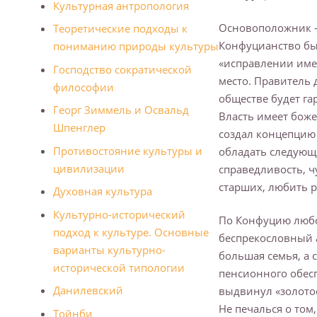
Культурная антропология
Основоположник – 
Теоретические подходы к
Конфуцианство бы
пониманию природы культуры
«исправлении име
Господство сократической
место. Правитель 
философии
обществе будет га
Георг Зиммель и Освальд
Власть имеет бож
Шпенглер
создал концепцию 
Противостояние культуры и
обладать следующ
цивилизации
справедливость, ч
старших, любить 
Духовная культура
Культурно-исторический
По Конфуцию любой
подход к культуре. Основные
беспрекословный а
варианты культурно-
большая семья, а с
исторической типологии
пенсионного обесп
Данилевский
выдвинул «золотое
Не печалься о том,
Тойнби