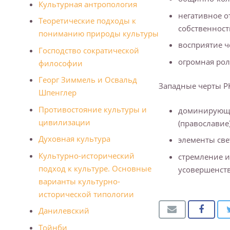
Культурная антропология
негативное о
Теоретические подходы к
собственност
пониманию природы культуры
восприятие ч
Господство сократической
огромная рол
философии
Георг Зиммель и Освальд
Западные черты Р
Шпенглер
Противостояние культуры и
доминирующая
цивилизации
(православие)
Духовная культура
элементы све
Культурно-исторический
стремление и
подход к культуре. Основные
усовершенст
варианты культурно-
исторической типологии
Данилевский
Тойнби