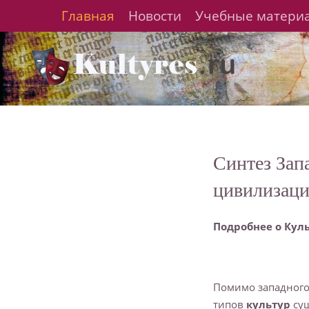
Главная
Новости
Учебные матери
Синтез Зап
цивилизац
Подробнее о Кул
Помимо западного
типов
культур
сущ