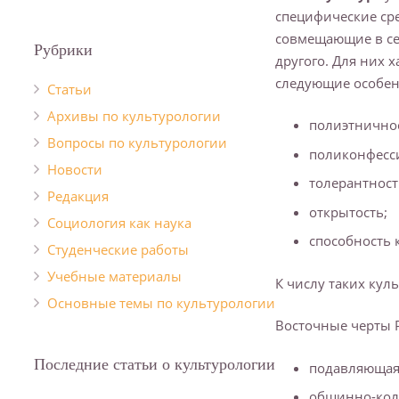
специфические ср
совмещающие в се
Рубрики
другого. Для них 
следующие особен
Cтатьи
Архивы по культурологии
полиэтничнос
Вопросы по культурологии
поликонфесс
Новости
толерантност
Редакция
открытость;
Социология как наука
способность 
Студенческие работы
Учебные материалы
К числу таких кул
Основные темы по культурологии
Восточные черты 
Последние статьи о культурологии
подавляющая 
общинно-колл