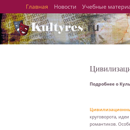
Главная
Новости
Учебные матери
Цивилизац
Подробнее о Кул
Цивилизационны
круговорота, идеи
романтиков. Особ