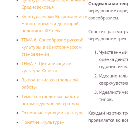
Стадиальная тео
Средневековья
чередование опре
Культура эпохи Возрождения и
своеобразием.
Нового времени до второй
половины XIX века
Сорокин рассматри
чередование трех 
ТЕМА 6. Своеобразие русской
культуры в ее историческом
Чувственный,
становлении
оценка дейст
ТЕМА 7. Цивилизация и
гедонистичес
культура XX века
Идеациональн
Выполнение контрольной
сверхчувстве
работы
Идеалистичес
Темы контрольных работ и
типов.
рекомендуемая литература
Основные функции культуры
Каждый из этих тр
проявляется во вс
Понятие «Культура»