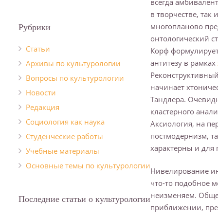
всегда амбивален
в творчестве, так 
Рубрики
многопланово пре
онтологический ста
Cтатьи
Корф формулирует
антитезу в рамках
Архивы по культурологии
Реконструктивный
Вопросы по культурологии
начинает хтоничес
Новости
Тандлера. Очевидн
Редакция
кластерного анали
Социология как наука
Аксиология, на пе
постмодернизм, т
Студенческие работы
характерны и для 
Учебные материалы
Основные темы по культурологии
Нивелирование ин
что-то подобное м
неизменяем. Обще
Последние статьи о культурологии
приближении, пред