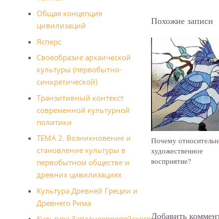
Общая концепция
Похожие записи
цивилизаций
Ясперс
Своеобразие архаической
культуры (первобытно-
синкретической)
Транзитивный контекст
современной культурной
политики
ТЕМА 2. Возникновение и
Почему относительн
становление культуры в
художественное
восприятие?
первобытном обществе и
древних цивилизациях
Культура Древней Греции и
Дpевнегo Рима
Добавить коммен
Культура Западноевропейского