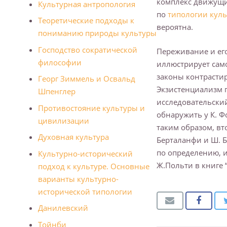
комплекс движущих
Культурная антропология
по
типологии куль
Теоретические подходы к
вероятна.
пониманию природы культуры
Господство сократической
Переживание и ег
философии
иллюстрирует сам
законы контрастир
Георг Зиммель и Освальд
Экзистенциализм 
Шпенглер
исследовательски
Противостояние культуры и
обнаружить у К. 
цивилизации
таким образом, вт
Духовная культура
Берталанфи и Ш. 
по определению, 
Культурно-исторический
Ж.Польти в книге 
подход к культуре. Основные
варианты культурно-
исторической типологии
Данилевский
Тойнби