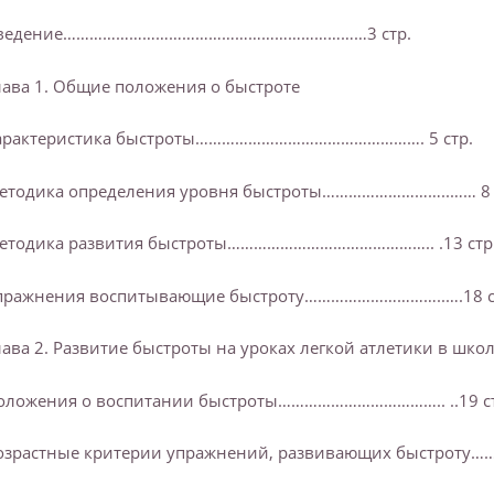
ведение……………………………………………………………3 стр.
лава 1. Общие положения о быстроте
арактеристика быстроты……………………………………………. 5 стр.
етодика определения уровня быстроты………………………..…… 8 
етодика развития быстроты……………………………………….. .13 стр
пражнения воспитывающие быстроту…………………………..….18 с
лава 2. Развитие быстроты на уроках легкой атлетики в школ
оложения о воспитании быстроты……………………………….. ..19 ст
озрастные критерии упражнений, развивающих быстроту……