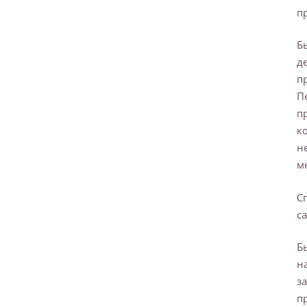
п
Б
д
п
П
п
к
н
м
С
с
Б
н
з
п