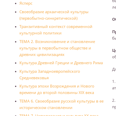
б
Ясперс
ле
Своеобразие архаической культуры
(первобытно-синкретической)
О
Транзитивный контекст современной
П
культурной политики
б
ТЕМА 2. Возникновение и становление
культуры в первобытном обществе и
Ц
древних цивилизациях
о
Культура Древней Греции и Дpевнегo Рима
Д
Культура Западноевропейского
Средневековья
1
Культура эпохи Возрождения и Нового
а
времени до второй половины XIX века
2
ТЕМА 6. Своеобразие русской культуры в ее
п
историческом становлении
ТЕМА 7. Цивилизация и культура XX века