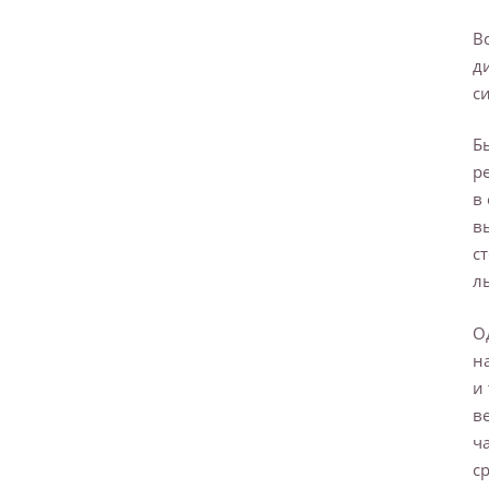
В
д
с
Б
р
в
в
с
л
О
н
и
в
ч
с