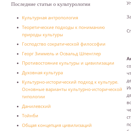
У
Последние статьи о культурологии
З
Культурная антропология
Теоретические подходы к пониманию
С
природы культуры
Господство сократической философии
Георг Зиммель и Освальд Шпенглер
А
Противостояние культуры и цивилизации
с
Духовная культура
ч
д
Культурно-исторический подход к культуре.
И
Основные варианты культурно-исторической
д
типологии
в
Данилевский
ч
Тойнби
с
п
Общая концепция цивилизаций