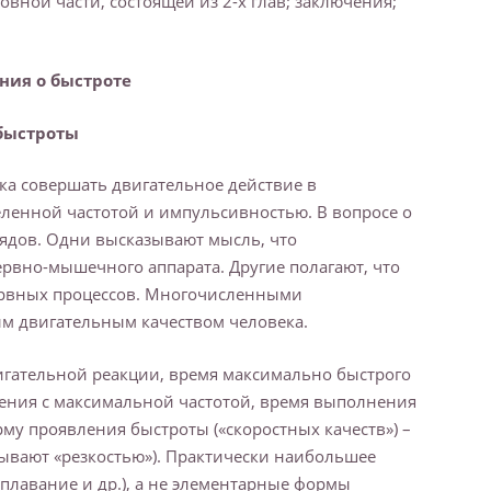
овной части, состоящей из 2-х глав; заключения;
ния о быстроте
быстроты
ека совершать двигательное действие в
ленной частотой и импульсивностью. В вопросе о
лядов. Одни высказывают мысль, что
рвно-мышечного аппарата. Другие полагают, что
ервных процессов. Многочисленными
ым двигательным качеством человека.
гательной реакции, время максимально быстрого
ния с максимальной частотой, время выполнения
рму проявления быстроты («скоростных качеств») –
зывают «резкостью»). Практически наибольшее
 плавание и др.), а не элементарные формы