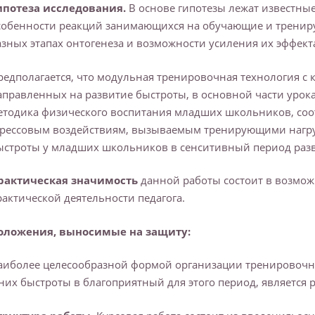
ипотеза исследования.
В основе гипотезы лежат известны
собенности реакций занимающихся на обучающие и тренир
азных этапах онтогенеза и возможности усиления их эффек
редполагается, что модульная тренировочная технология 
аправленных на развитие быстроты, в основной части урок
етодика физического воспитания младших школьников, соо
трессовым воздействиям, вызываемым тренирующими нагру
ыстроты у младших школьников в сенситивный период разви
рактическая значимость
данной работы состоит в возмож
рактической деятельности педагога.
оложения, выносимые на защиту:
аиболее целесообразной формой организации тренировочны
 них быстроты в благоприятный для этого период, являетс