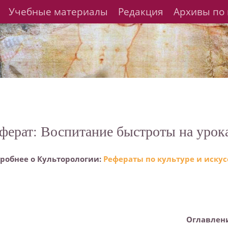
Учебные материалы
Редакция
Архивы по 
ферат: Воспитание быстроты на урока
робнее о Культорологии:
Рефераты по культуре и искус
Оглавлен