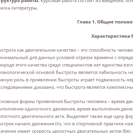
труктура работы.
Курсовая работа состоит из введения; осн
писка литературы.
Глава 1. Общие положе
Характеристика 
ыстрота как двигательное качество – это способность челов
инимальный для данных условий отрезок времени с опреде
рироде этого качества среди специалистов нет единства взг
изиологической основой быстроты является лабильность не
ажную роль в проявлении быстроты играет подвижность н
сследованиями доказано, что быстрота является комплексн
сновные формы проявления быстроты человека – время дви
ыполнения одиночного движения, время выполнения движе
елостного двигательного акта. Выделяют также еще одну фо
ыстрое начало движения (то, что в спортивной практике на
начение имеет скорость целостных двигательных актов (бег,