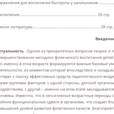
пражнения для воспитания быстроты у школьников….…………. 
аключение…………………………………………………………………. 26 стр.
писок литературы…………………………………………..……………. 28 стр.
Введени
ктуальность
. Одним из приоритетных вопросов теории и п
овершенствование методики физического воспитания детей м
то именно в этом возрасте формируются важные базовые ум
еятельности, из элементов которой впоследствии и складыв
нтерес к поиску эффективных средств педагогического возд
вумя группами факторов: с одной стороны, детский орган
оздействиям, с другой – именно на этом этапе закладывается
еловека. Известно, что в сенситивные возрастные период
тойкие функциональные сдвиги в организме, что создает б
овышения уровня развития физических качеств. Благоприя