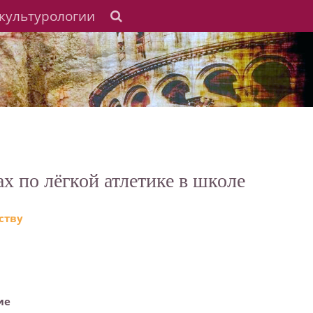
культурологии
х по лёгкой атлетике в школе
ству
ие