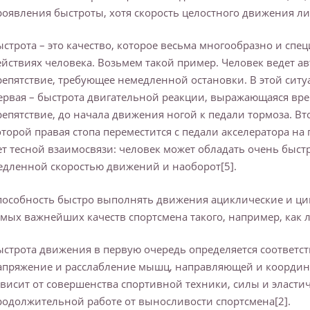
роявления быстроты, хотя скорость целостного движения ли
ыстрота – это качество, которое весьма многообразно и сп
ействиях человека. Возьмем такой пример. Человек ведет 
репятствие, требующее немедленной остановки. В этой ситу
ервая – быстрота двигательной реакции, выражающаяся вре
репятствие, до начала движения ногой к педали тормоза. Вто
оторой правая стопа переместится с педали акселератора н
ет тесной взаимосвязи: человек может обладать очень быст
едленной скоростью движений и наоборот[5].
пособность быстро выполнять движения ациклические и цик
амых важнейших качеств спортсмена такого, например, как л
ыстрота движения в первую очередь определяется соответ
апряжение и расслабление мышц, направляющей и координ
ависит от совершенства спортивной техники, силы и эластич
родолжительной работе от выносливости спортсмена[2].