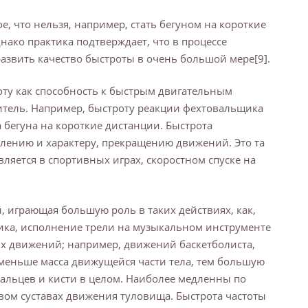
е, что нельзя, например, стать бегуном на короткие
ако практика подтверждает, что в процессе
азвить качество быстроты в очень большой мере[9].
ту как способность к быстрым двигательным
итель. Например, быстроту реакции фехтовальщика
а бегуна на короткие дистанции. Быстрота
влению и характеру, прекращению движений. Это та
ляется в спортивных играх, скоростном спуске на
, играющая большую роль в таких действиях, как,
чика, исполнение трели на музыкальном инструменте
ных движений; например, движений баскетболиста,
 меньше масса движущейся части тела, тем большую
пальцев и кисти в целом. Наиболее медленны по
вом суставах движения туловища. Быстрота частоты