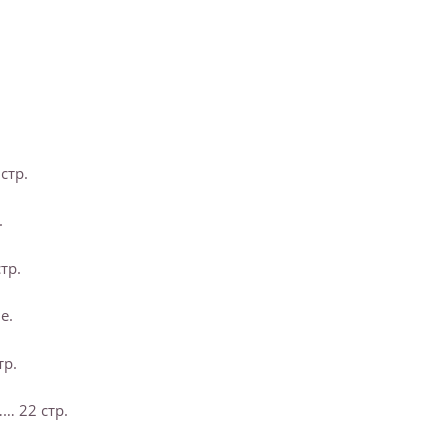
стр.
.
тр.
е.
р.
… 22 стр.