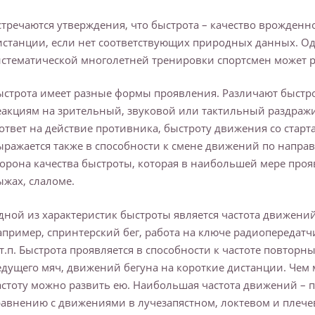
стречаются утверждения, что быстрота – качество врожденно
истанции, если нет соответствующих природных данных. Одн
истематической многолетней тренировки спортсмен может р
ыстрота имеет разные формы проявления. Различают быстро
еакциям на зрительный, звуковой или тактильный раздраж
 ответ на действие противника, быстроту движения со старт
ыражается также в способности к смене движений по напра
торона качества быстроты, которая в наибольшей мере прояв
ыжах, слаломе.
дной из характеристик быстроты является частота движений
апример, спринтерский бег, работа на ключе радиопередат
 т.п. Быстрота проявляется в способности к частоте повтор
едущего мяч, движений бегуна на короткие дистанции. Чем
астоту можно развить ею. Наибольшая частота движений – 
равнению с движениями в лучезапястном, локтевом и плече