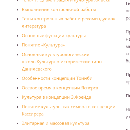
Г
Выполнение контрольной работы
о
р
Темы контрольных работ и рекомендуемая
литература
П
Основные функции культуры
н
Понятие «Культура»
м
с
Основные культурологические
б
школы
Культурно-исторические типы
Данилевского
П
Особенности концепции Тойнби
п
Осевое время в концепции Ясперса
П
Культура в концепции З.Фрейда
Понятие культуры как символ в концепции
Н
Кассирера
у
Элитарная и массовая культура