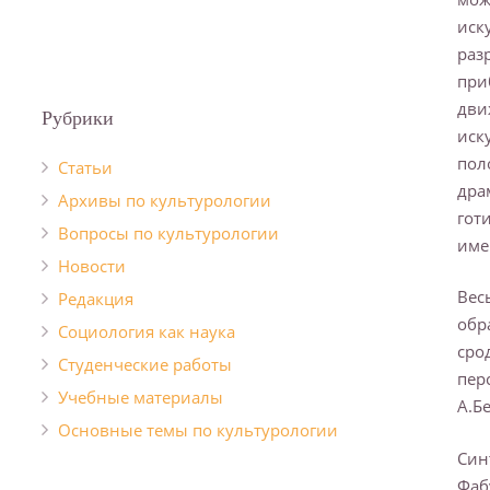
иск
раз
при
дви
Рубрики
иск
пол
Cтатьи
дра
Архивы по культурологии
гот
Вопросы по культурологии
име
Новости
Вес
Редакция
обр
Социология как наука
сро
Студенческие работы
пер
Учебные материалы
А.Б
Основные темы по культурологии
Син
Фаб