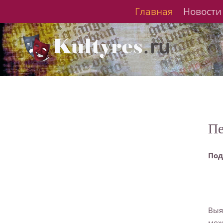
Главная
Новости
Пе
Под
Выя
мож