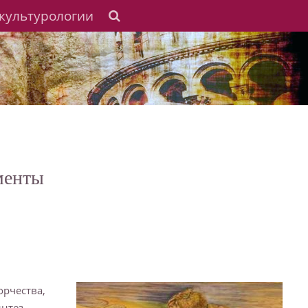
культурологии
менты
орчества,
интез