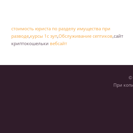
стоимость юриста по разделу имущества при
разводе
,
курсы 1с зуп
,
Обслуживание септиков
,сайт
криптокошельки
вебсайт
© 
При копи