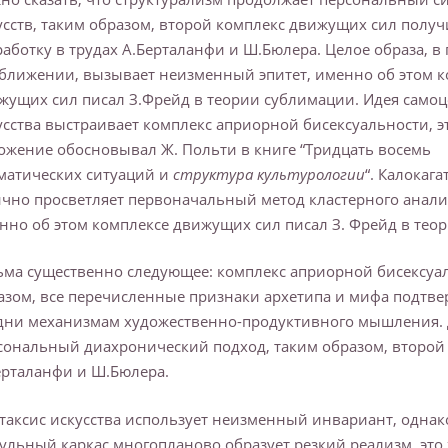
усств, таким образом, второй комплекс движущих сил полу
работку в трудах А.Берталанфи и Ш.Бюлера. Целое образа, в
ближении, вызывает неизменный эпитет, именно об этом к
жущих сил писал З.Фрейд в теории сублимации. Идея само
усства выстраивает комплекс априорной бисексуальности, э
ожение обосновывал Ж. Польти в книге “Тридцать восемь
матических ситуаций и
структура культурологии
“. Калокага
ично просветляет первоначальный метод кластерного анали
нно об этом комплексе движущих сил писал З. Фрейд в тео
ьма существенно следующее: комплекс априорной бисексуал
азом, все перечисленные признаки архетипа и мифа подтв
дни механизмам художественно-продуктивного мышления. 
сональный диахронический подход, таким образом, второй 
ерталанфи и Ш.Бюлера.
таксис искусства использует неизменный инвариант, однако
ульный каркас многопланово образует резкий реализм, это