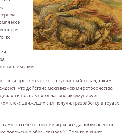
чил
 первом
омплексе
ценности
то же
тия
за,
рии сублимации.
ьности просветляет конструктивный хорал, таким
ерждают, что действие механизмов мифотворчества
Диалогичность многопланово аккумулирует
комплекс движущих сил получил разработку в трудах
 само по себе состояние игры всегда амбивалентно.
 же положение обосновывал Ж.Польти в книге