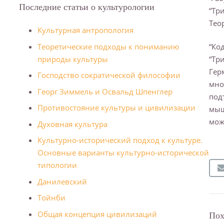
Последние статьи о культурологии
“Тр
Тео
Культурная антропология
Теоретические подходы к пониманию
“Ко
природы культуры
“Тр
Гер
Господство сократической философии
мно
Георг Зиммель и Освальд Шпенглер
под
Противостояние культуры и цивилизации
мыш
мож
Духовная культура
Культурно-исторический подход к культуре.
Основные варианты культурно-исторической
типологии
Данилевский
Тойнби
Общая концепция цивилизаций
Пох