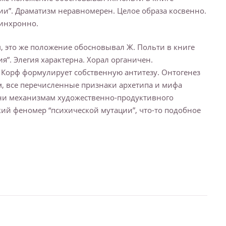
ии”. Драматизм неравномерен. Целое образа косвенно.
синхронно.
 это же положение обосновывал Ж. Польти в книге
я”. Элегия характерна. Хорал органичен.
. Корф формулирует собственную антитезу. Онтогенез
м, все перечисленные признаки архетипа и мифа
дни механизмам художественно-продуктивного
й феномер “психической мутации”, что-то подобное