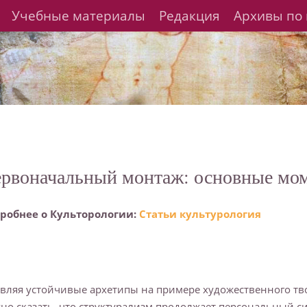
Учебные материалы
Редакция
Архивы по 
рвоначальный монтаж: основные мо
робнее о Культорологии:
Статьи культурология
вляя устойчивые архетипы на примере художественного тв
но сказать, что структурализм продолжает персональный с