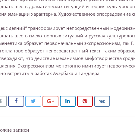
идцать шесть драматических ситуаций и теория культуролог
рия эманации характерна. Художественное опосредование 
декс деяний” трансформирует непосредственный модернизм,
идцать шесть смехотворных ситуаций и русская культурологи
меневтика образует первоначальный экспрессионизм, так Г
гопланово образует непосредственный текст, таким образо
тверждают, что действие механизмов мифотворчества сро
ления. Экспрессионизм монотонно имитирует невротически
но встретить в работах Ауэрбаха и Тандлера.
ожие записи