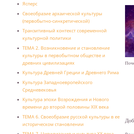
Ясперс
Своеобразие архаической культуры
(первобытно-синкретической)
Транзитивный контекст современной
культурной политики
ТЕМА 2. Возникновение и становление
культуры в первобытном обществе и
древних цивилизациях
Поч
Культура Древней Греции и Дpевнегo Рима
Культура Западноевропейского
Средневековья
Культура эпохи Возрождения и Нового
времени до второй половины XIX века
ТЕМА 6. Своеобразие русской культуры в ее
Доб
историческом становлении
ТЕМА 7. Цивилизация и культура XX века